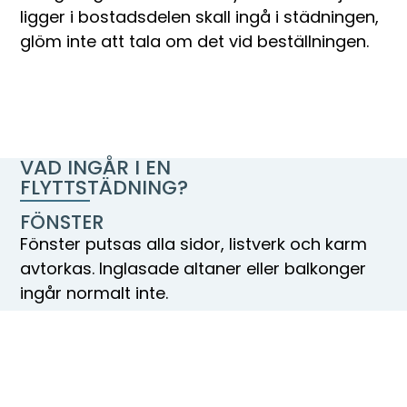
ligger i bostadsdelen skall ingå i städningen,
glöm inte att tala om det vid beställningen.
VAD INGÅR I EN
FLYTTSTÄDNING?
FÖNSTER
Fönster putsas alla sidor, listverk och karm
avtorkas. Inglasade altaner eller balkonger
ingår normalt inte.
KÖK
Rengöring av kyl, sval och frys in- och
utvändigt samt under (frys rengörs endast
om den är avfrostad då städningen